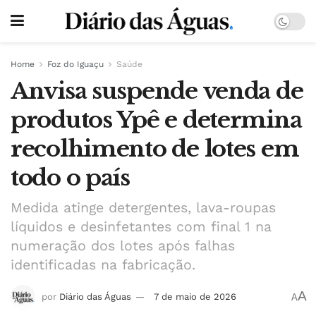
Home
Foz do Iguaçu
Saúde
Anvisa suspende venda de
produtos Ypê e determina
recolhimento de lotes em
todo o país
Medida atinge detergentes, lava-roupas
líquidos e desinfetantes com final 1 na
numeração dos lotes após falhas
identificadas na fabricação.
A
por
Diário das Águas
7 de maio de 2026
A