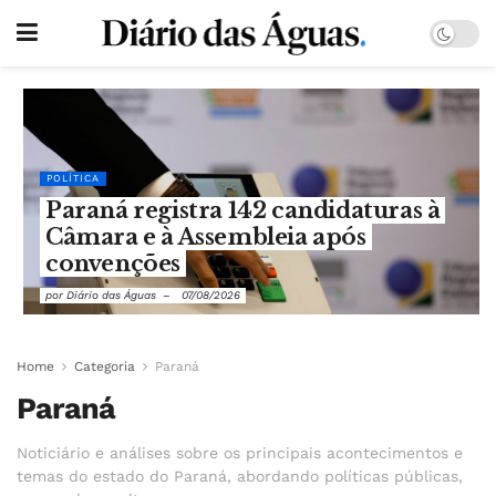
POLÍTICA
Paraná registra 142 candidaturas à
Câmara e à Assembleia após
convenções
por
Diário das Águas
07/08/2026
Home
Categoria
Paraná
Paraná
Noticiário e análises sobre os principais acontecimentos e
temas do estado do Paraná, abordando políticas públicas,