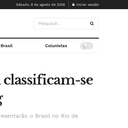
Sábado, 8 de agosto de 2026
Iniciar sessão
Brasil
Colunistas
 classificam-se
g
esentarão o Brasil no Rio de