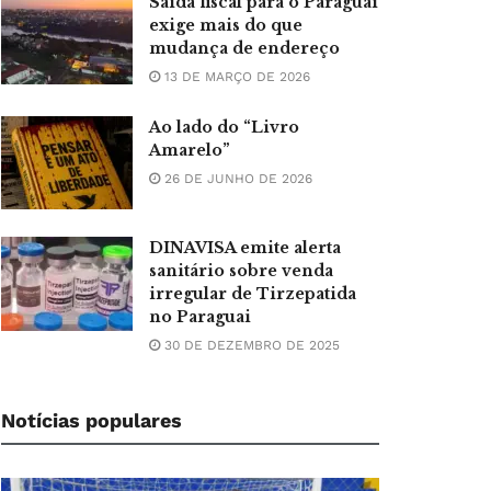
Saída fiscal para o Paraguai
exige mais do que
mudança de endereço
13 DE MARÇO DE 2026
Ao lado do “Livro
Amarelo”
26 DE JUNHO DE 2026
DINAVISA emite alerta
sanitário sobre venda
irregular de Tirzepatida
no Paraguai
30 DE DEZEMBRO DE 2025
Notícias populares