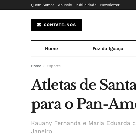
Quem Somos
Anuncie
Publicidade
Newsletter
CONTATE-NOS
Home
Foz do Iguaçu
Home
Esporte
Atletas de Sant
para o Pan-Ame
Kauany Fernanda e Maria Eduarda co
Janeiro.