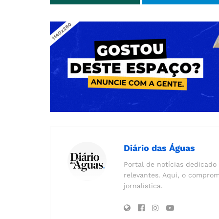
Diário das Águas
Portal de notícias dedicado 
relevantes. Aqui, o comprom
jornalística.