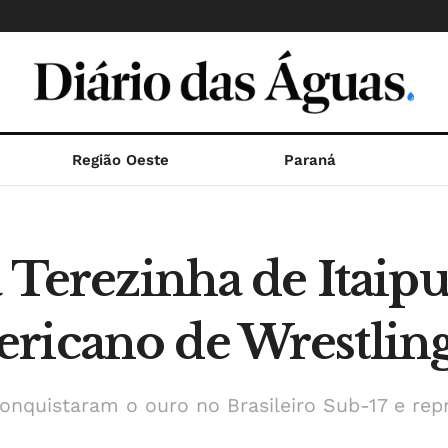
Região Oeste
Paraná
a Terezinha de Itaipu
ricano de Wrestlin
nquistaram o ouro no Brasileiro Sub-17 e repr