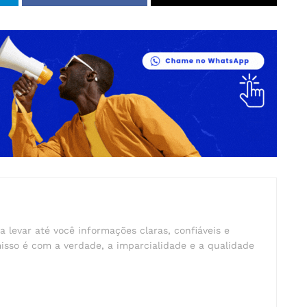
a levar até você informações claras, confiáveis e
isso é com a verdade, a imparcialidade e a qualidade