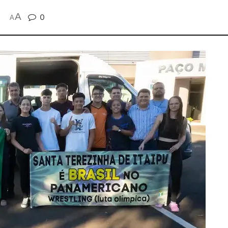
A
0
A