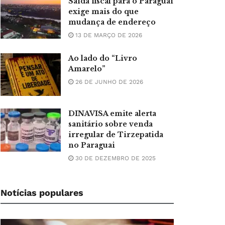
Saída fiscal para o Paraguai
exige mais do que
mudança de endereço
13 DE MARÇO DE 2026
Ao lado do “Livro
Amarelo”
26 DE JUNHO DE 2026
DINAVISA emite alerta
sanitário sobre venda
irregular de Tirzepatida
no Paraguai
30 DE DEZEMBRO DE 2025
Notícias populares