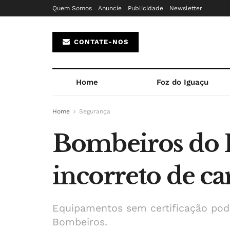
Quem Somos
Anuncie
Publicidade
Newsletter
CONTATE-NOS
Home
Foz do Iguaçu
Home
Segurança
Bombeiros do P
incorreto de ca
Equipamentos sem certificação pode
Bombeiros.