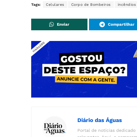
Tags:
Celulares
Corpo de Bombeiros
incêndios
Enviar
Compartilhar
Diário das Águas
Portal de notícias dedicado 
relevantes. Aqui, o comprom