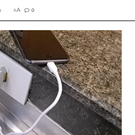
A
0
5
A