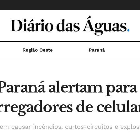
Região Oeste
Paraná
araná alertam para 
rregadores de celula
m causar incêndios, curtos-circuitos e explo