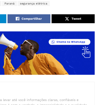
Paraná
segurança elétrica
Compartilhar
Tweet
a levar até você informações claras, confiáveis e
isso é com a verdade, a imparcialidade e a qualidade