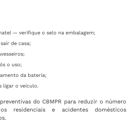
Anatel — verifique o selo na embalagem;
sair de casa;
avesseiros;
ós o uso;
famento da bateria;
ligar o veículo.
 preventivas do CBMPR para reduzir o número
ios residenciais e acidentes domésticos
os.