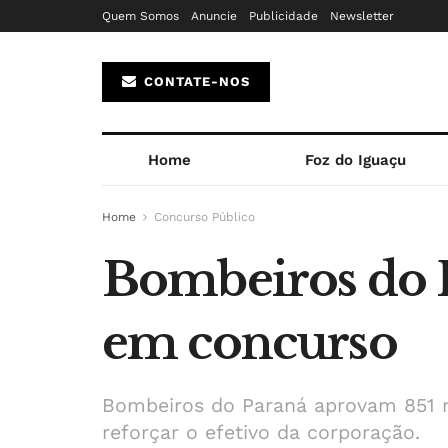
Quem Somos
Anuncie
Publicidade
Newsletter
CONTATE-NOS
Home
Foz do Iguaçu
Home
Concurso Público
Bombeiros do P
em concurso
Bombeiros do Paraná aprovam 851 
reforçar o efetivo da corporação.