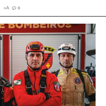
A
0
A