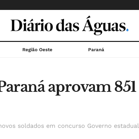
Região Oeste
Paraná
araná aprovam 851 
novos soldados em concurso Governo estadual