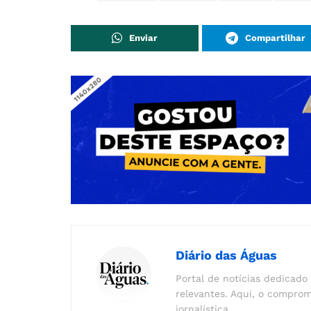
Enviar
Compartilhar
Diário das Águas
Portal de notícias dedicado 
relevantes. Aqui, o comprom
jornalística.