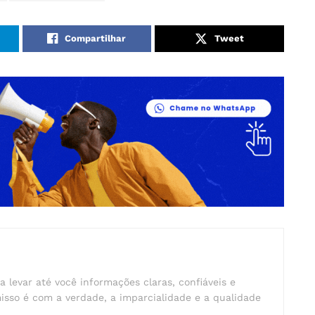
Compartilhar
Tweet
a levar até você informações claras, confiáveis e
isso é com a verdade, a imparcialidade e a qualidade