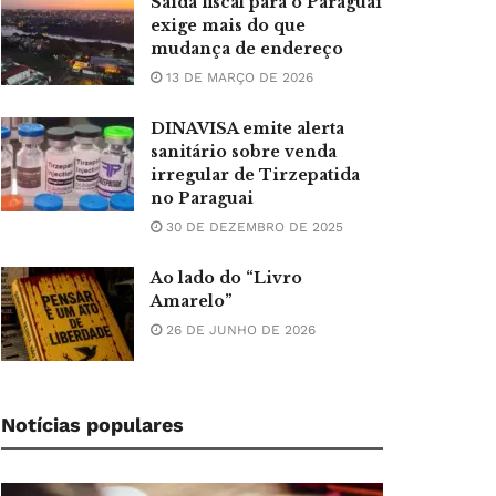
Saída fiscal para o Paraguai
exige mais do que
mudança de endereço
13 DE MARÇO DE 2026
DINAVISA emite alerta
sanitário sobre venda
irregular de Tirzepatida
no Paraguai
30 DE DEZEMBRO DE 2025
Ao lado do “Livro
Amarelo”
26 DE JUNHO DE 2026
Notícias populares