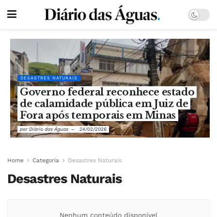
DESASTRES NATURAIS
Governo federal reconhece estado
de calamidade pública em Juiz de
Fora após temporais em Minas
por
Diário das Águas
24/02/2026
Home
Categoria
Desastres Naturais
Desastres Naturais
Nenhum conteúdo disponível