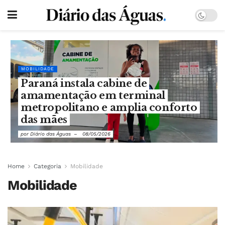
MOBILIDADE
Paraná instala cabine de
amamentação em terminal
metropolitano e amplia conforto
das mães
por
Diário das Águas
08/05/2026
Home
Categoria
Mobilidade
Mobilidade