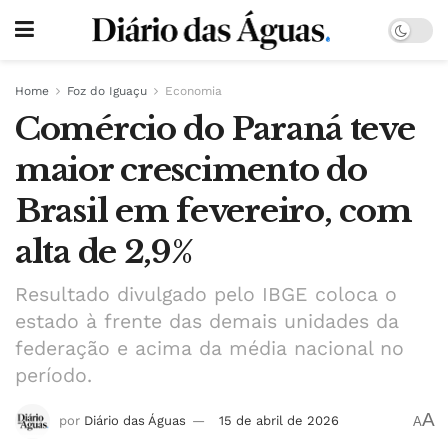
Home
Foz do Iguaçu
Economia
Comércio do Paraná teve
maior crescimento do
Brasil em fevereiro, com
alta de 2,9%
Resultado divulgado pelo IBGE coloca o
estado à frente das demais unidades da
federação e acima da média nacional no
período.
A
por
Diário das Águas
15 de abril de 2026
A