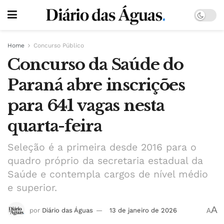
Home
Concurso Público
Concurso da Saúde do
Paraná abre inscrições
para 641 vagas nesta
quarta-feira
Seleção é a primeira desde 2016 para o
quadro próprio da secretaria estadual da
Saúde e contempla cargos de nível médio
e superior.
A
por
Diário das Águas
13 de janeiro de 2026
A