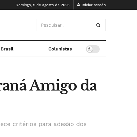
Domingo, 9 de agosto de 2026
Iniciar sessão
Brasil
Colunistas
raná Amigo da
lece critérios para adesão dos