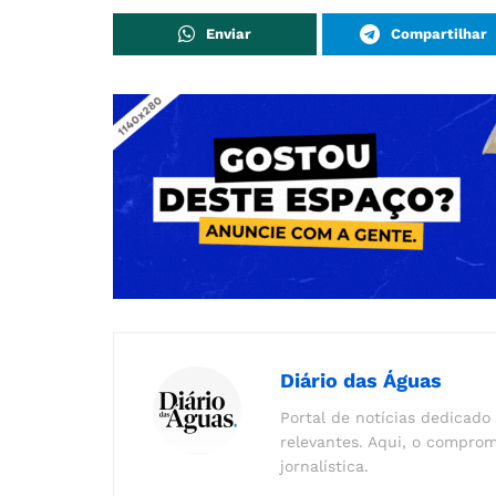
Enviar
Compartilhar
Diário das Águas
Portal de notícias dedicado 
relevantes. Aqui, o comprom
jornalística.