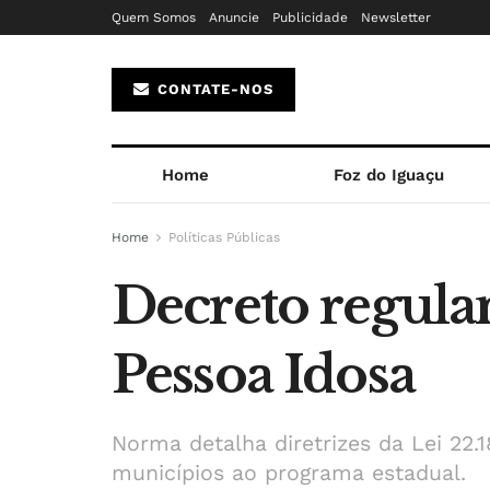
Quem Somos
Anuncie
Publicidade
Newsletter
CONTATE-NOS
Home
Foz do Iguaçu
Home
Políticas Públicas
Decreto regul
Pessoa Idosa
Norma detalha diretrizes da Lei 22.
municípios ao programa estadual.