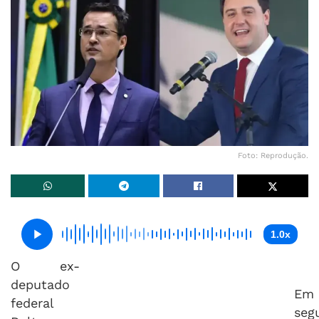
Foto: Reprodução.
1.0x
O ex-
deputado
Em
federal
seg