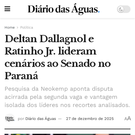
Home
Política
Deltan Dallagnol e
Ratinho Jr. lideram
cenários ao Senado no
Paraná
Pesquisa da Neokemp aponta disputa
acirrada pela segunda vaga e vantagem
isolada dos líderes nos recortes analisados.
A
por
Diário das Águas
27 de dezembro de 2025
A