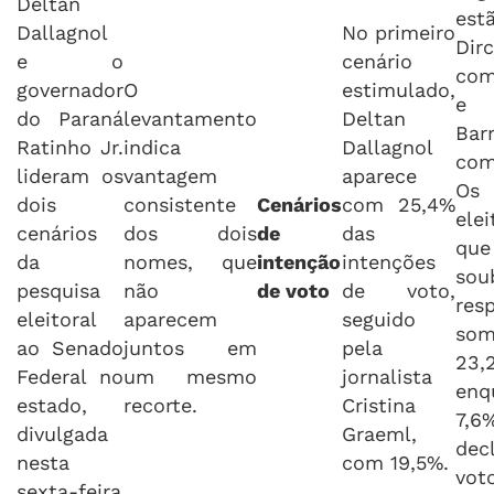
Deltan
est
Dallagnol
No primeiro
Dirc
e o
cenário
com
governador
O
estimulado,
e 
do Paraná
levantamento
Deltan
Barr
Ratinho Jr.
indica
Dallagnol
co
lideram os
vantagem
aparece
Os
dois
consistente
Cenários
com 25,4%
elei
cenários
dos dois
de
das
qu
da
nomes, que
intenção
intenções
sou
pesquisa
não
de voto
de voto,
res
eleitoral
aparecem
seguido
so
ao Senado
juntos em
pela
23,
Federal no
um mesmo
jornalista
enq
estado,
recorte.
Cristina
7,6
divulgada
Graeml,
dec
nesta
com 19,5%.
vot
sexta-feira