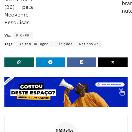
bra
(26) pela
nul
Neokemp
Pesquisas.
Via:
RIC-PR
Tags:
Deltan Dallagnol
Eleições
Ratinho Jr.