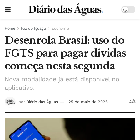
Home
Foz do Iguaçu
Economia
Desenrola Brasil: uso do
FGTS para pagar dívidas
começa nesta segunda
Nova modalidade já está disponível no
aplicativo.
A
por
Diário das Águas
25 de maio de 2026
A