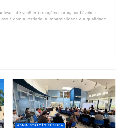
a levar até você informações claras, confiáveis e
isso é com a verdade, a imparcialidade e a qualidade
ADMINISTRAÇÃO PÚBLICA