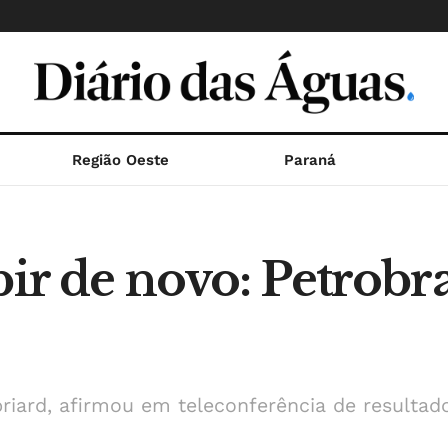
Região Oeste
Paraná
bir de novo: Petrobr
riard, afirmou em teleconferência de resultad