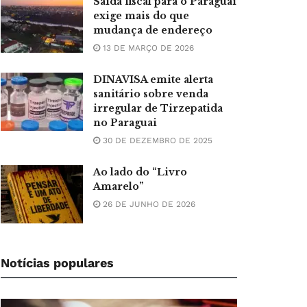
Saída fiscal para o Paraguai
exige mais do que
mudança de endereço
13 DE MARÇO DE 2026
DINAVISA emite alerta
sanitário sobre venda
irregular de Tirzepatida
no Paraguai
30 DE DEZEMBRO DE 2025
Ao lado do “Livro
Amarelo”
26 DE JUNHO DE 2026
Notícias populares