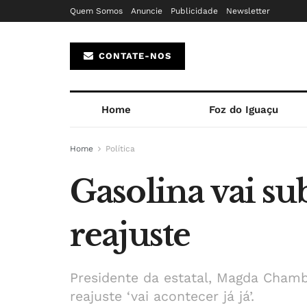
Quem Somos
Anuncie
Publicidade
Newsletter
CONTATE-NOS
Home
Foz do Iguaçu
Home
Política
Gasolina vai su
reajuste
Presidente da estatal, Magda Chamb
reajuste ‘vai acontecer já já’.