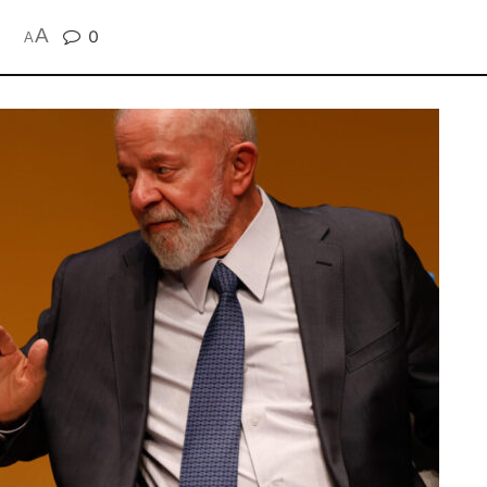
A
0
A