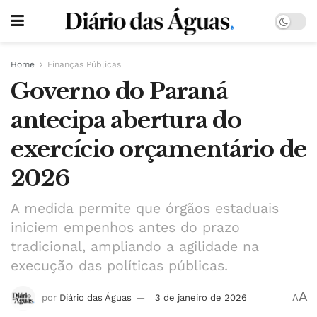
Home
Finanças Públicas
Governo do Paraná
antecipa abertura do
exercício orçamentário de
2026
A medida permite que órgãos estaduais
iniciem empenhos antes do prazo
tradicional, ampliando a agilidade na
execução das políticas públicas.
A
por
Diário das Águas
3 de janeiro de 2026
A