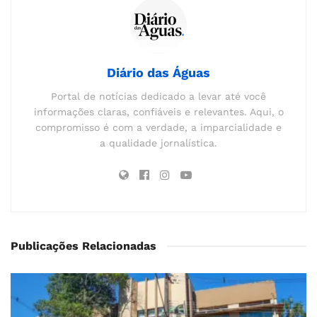
Diário das Águas
Portal de notícias dedicado a levar até você
informações claras, confiáveis e relevantes. Aqui, o
compromisso é com a verdade, a imparcialidade e
a qualidade jornalística.
Publicações Relacionadas