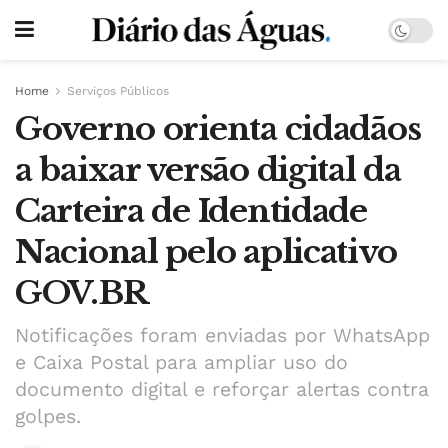
Home
Serviços Públicos
Governo orienta cidadãos
a baixar versão digital da
Carteira de Identidade
Nacional pelo aplicativo
GOV.BR
Notificações foram enviadas por WhatsApp
e Caixa Postal para ampliar uso do
documento digital e reforçar alertas contra
golpes.