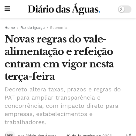
Home
Foz do Iguaçu
Economia
Novas regras do vale-
alimentação e refeição
entram em vigor nesta
terça-feira
Decreto altera taxas, prazos e regras do
PAT para ampliar transparência e
concorrência, com impacto direto para
empresas, estabelecimentos e
trabalhadores.
A
por
Diário das Águas
10 de fevereiro de 2026