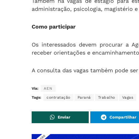
Também há vagas de estágio para est
administração, psicologia, magistério 
Como participar
Os interessados devem procurar a Ag
receber orientações e encaminhamento 
A consulta das vagas também pode ser r
Via:
AEN
Tags:
contratação
Paraná
Trabalho
Vagas
Enviar
Compartilhar