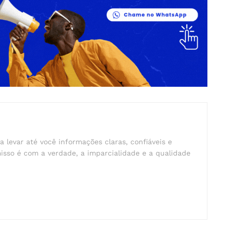
a levar até você informações claras, confiáveis e
isso é com a verdade, a imparcialidade e a qualidade