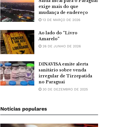
Saída fiscal para o Paraguai
exige mais do que
mudança de endereço
13 DE MARÇO DE 2026
Ao lado do “Livro
Amarelo”
26 DE JUNHO DE 2026
DINAVISA emite alerta
sanitário sobre venda
irregular de Tirzepatida
no Paraguai
30 DE DEZEMBRO DE 2025
Notícias populares