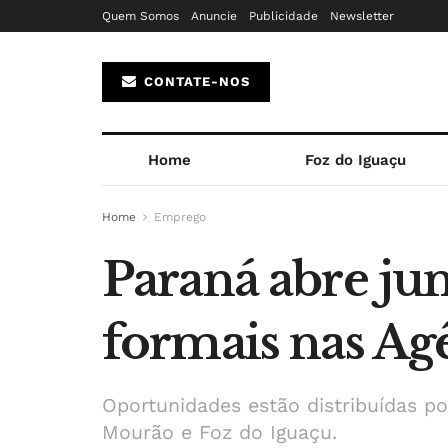
Quem Somos
Anuncie
Publicidade
Newsletter
CONTATE-NOS
Home
Foz do Iguaçu
Home
Emprego
Paraná abre ju
formais nas Ag
Oportunidades estão distribuídas p
Mourão e Foz do Iguaçu.