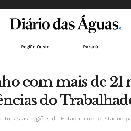
Região Oeste
Paraná
nho com mais de 21 
ências do Trabalhad
or todas as regiões do Estado, com destaque p