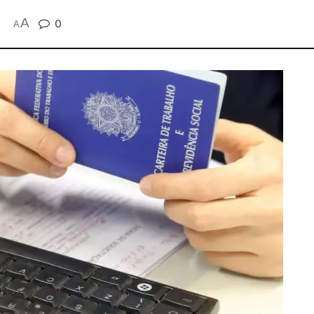
A
0
A