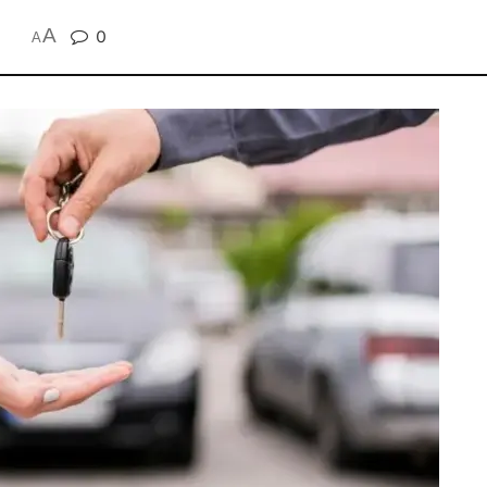
A
0
A