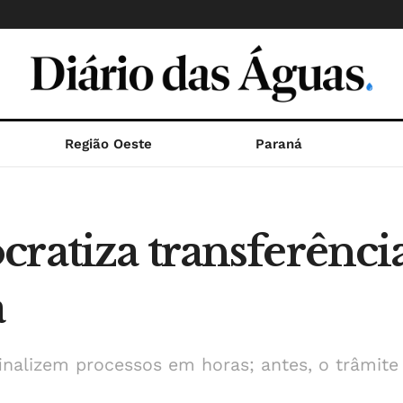
Região Oeste
Paraná
ratiza transferência
a
nalizem processos em horas; antes, o trâmite l