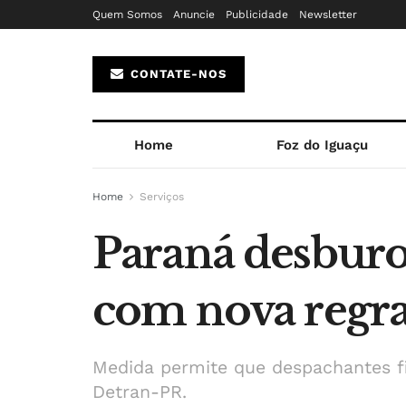
Quem Somos
Anuncie
Publicidade
Newsletter
CONTATE-NOS
Home
Foz do Iguaçu
Home
Serviços
Paraná desburoc
com nova regr
Medida permite que despachantes fi
Detran-PR.