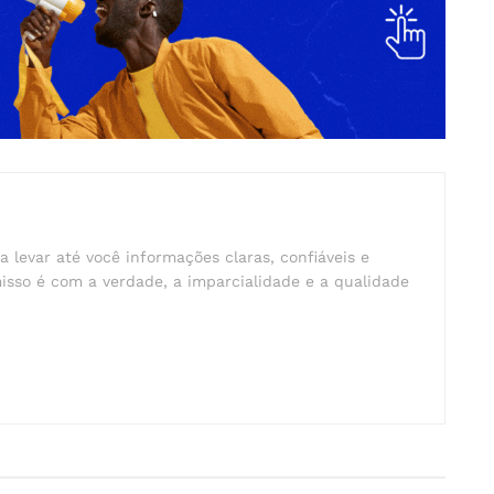
a levar até você informações claras, confiáveis e
isso é com a verdade, a imparcialidade e a qualidade