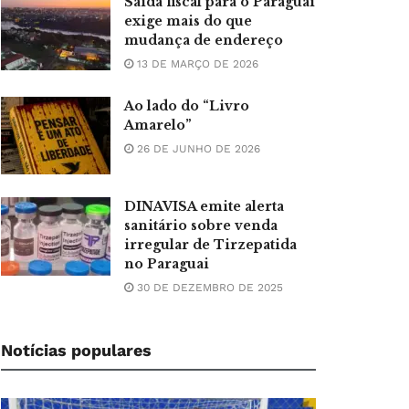
Saída fiscal para o Paraguai
exige mais do que
mudança de endereço
13 DE MARÇO DE 2026
Ao lado do “Livro
Amarelo”
26 DE JUNHO DE 2026
DINAVISA emite alerta
sanitário sobre venda
irregular de Tirzepatida
no Paraguai
30 DE DEZEMBRO DE 2025
Notícias populares