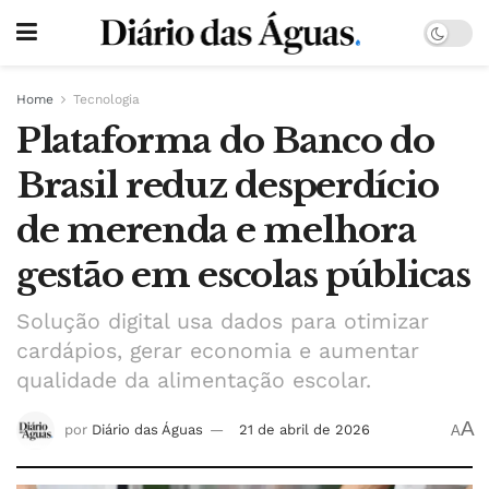
Home
Tecnologia
Plataforma do Banco do
Brasil reduz desperdício
de merenda e melhora
gestão em escolas públicas
Solução digital usa dados para otimizar
cardápios, gerar economia e aumentar
qualidade da alimentação escolar.
A
por
Diário das Águas
21 de abril de 2026
A