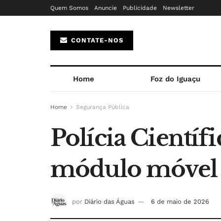
Quem Somos
Anuncie
Publicidade
Newsletter
CONTATE-NOS
Home
Foz do Iguaçu
Home
Segurança Pública
Polícia Científ
módulo móvel d
por
Diário das Águas
6 de maio de 2026