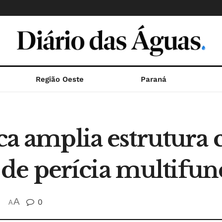
Região Oeste
Paraná
ica amplia estrutur
e perícia multifun
A
0
A