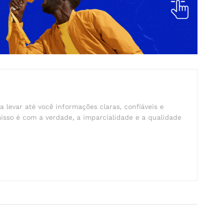
a levar até você informações claras, confiáveis e
isso é com a verdade, a imparcialidade e a qualidade