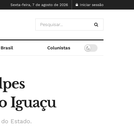
Sexta-feira, 7 de agosto de 2026
Iniciar sessão
Brasil
Colunistas
lpes
o Iguaçu
 do Estado.