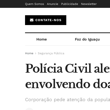
Quem Somos
Anuncie
Publicidade
Newsletter
CONTATE-NOS
Home
Foz do Iguaçu
Home
Segurança Pública
Polícia Civil al
envolvendo doa
Corporação pede atenção da populaç