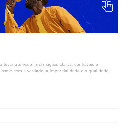
a levar até você informações claras, confiáveis e
isso é com a verdade, a imparcialidade e a qualidade