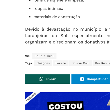
itens de higiene e limpeza;
roupas íntimas;
materiais de construção.
Devido à devastação no município, a 
Laranjeiras do Sul, especialmente 
organizam e direcionam os donativos às
Via:
Polícia Civil
Tags:
doações
Paraná
Polícia Civil
Rio Bonit
Enviar
Compartilhar