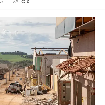
A
0
025
A