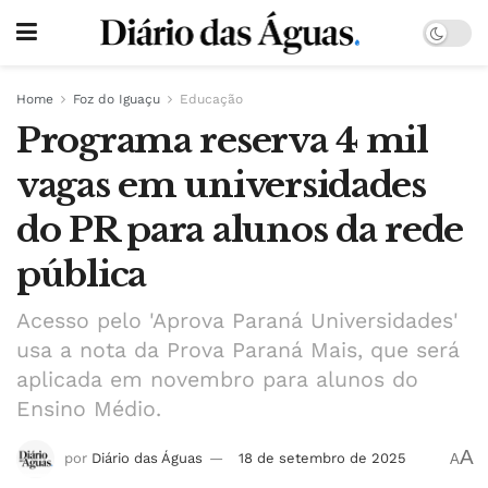
Home
Foz do Iguaçu
Educação
Programa reserva 4 mil
vagas em universidades
do PR para alunos da rede
pública
Acesso pelo 'Aprova Paraná Universidades'
usa a nota da Prova Paraná Mais, que será
aplicada em novembro para alunos do
Ensino Médio.
A
por
Diário das Águas
18 de setembro de 2025
A