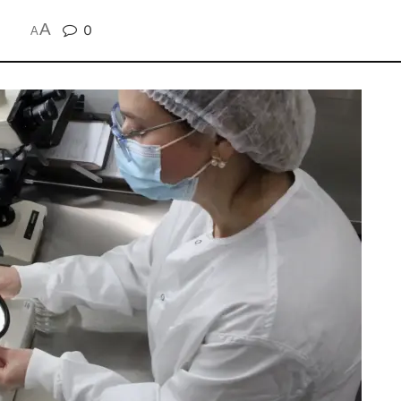
A
0
A