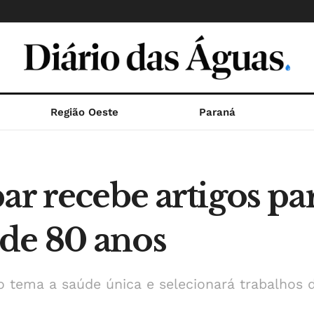
Região Oeste
Paraná
ar recebe artigos pa
de 80 anos
tema a saúde única e selecionará trabalhos de