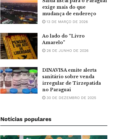
Saída fiscal para o Paraguai
exige mais do que
mudança de endereço
13 DE MARÇO DE 2026
Ao lado do “Livro
Amarelo”
26 DE JUNHO DE 2026
DINAVISA emite alerta
sanitário sobre venda
irregular de Tirzepatida
no Paraguai
30 DE DEZEMBRO DE 2025
Notícias populares