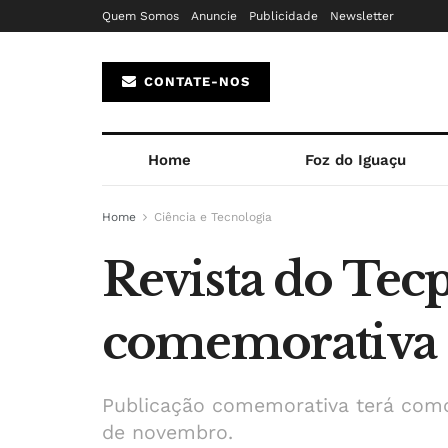
Quem Somos
Anuncie
Publicidade
Newsletter
CONTATE-NOS
Home
Foz do Iguaçu
Home
Ciência e Tecnologia
Revista do Tecp
comemorativa 
Publicação comemorativa terá como 
de novembro.