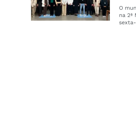
O muni
na 2ª 
sexta-f