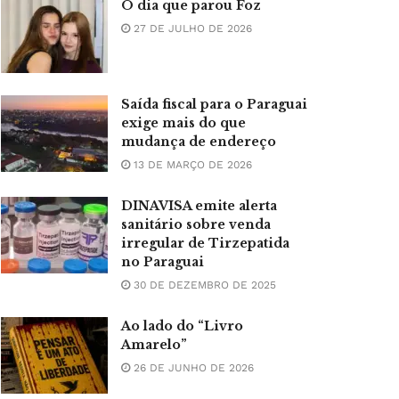
O dia que parou Foz
27 DE JULHO DE 2026
Saída fiscal para o Paraguai
exige mais do que
mudança de endereço
13 DE MARÇO DE 2026
DINAVISA emite alerta
sanitário sobre venda
irregular de Tirzepatida
no Paraguai
30 DE DEZEMBRO DE 2025
Ao lado do “Livro
Amarelo”
26 DE JUNHO DE 2026