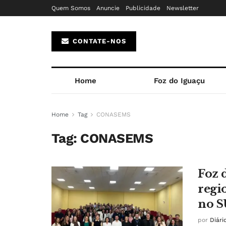
Quem Somos
Anuncie
Publicidade
Newsletter
CONTATE-NOS
Home
Foz do Iguaçu
Home
Tag
CONASEMS
Tag:
CONASEMS
Foz 
regi
no S
por
Diári