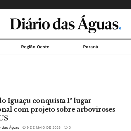
Região Oeste
Paraná
do Iguaçu conquista 1º lugar
onal com projeto sobre arboviroses
US
o das Águas
9 DE MAIO DE 2026
0