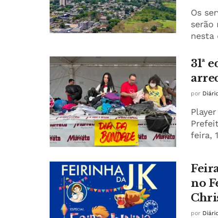
Os ser
serão 
nesta q
31ª 
arre
por
Diári
Player
Prefei
feira, 
Feir
no F
Chri
por
Diári