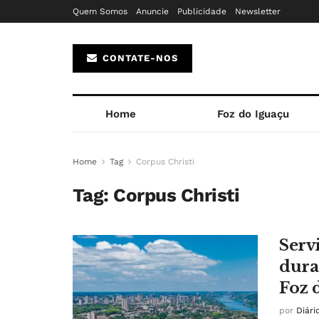
Quem Somos
Anuncie
Publicidade
Newsletter
CONTATE-NOS
Home
Foz do Iguaçu
Home
Tag
Corpus Christi
Tag:
Corpus Christi
Serv
dura
Foz 
por
Diári