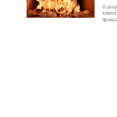
O proj
trami
Iguaçu