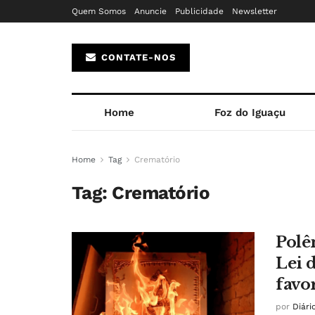
Quem Somos
Anuncie
Publicidade
Newsletter
CONTATE-NOS
Home
Foz do Iguaçu
Home
Tag
Crematório
Tag:
Crematório
Polê
Lei 
favo
por
Diári