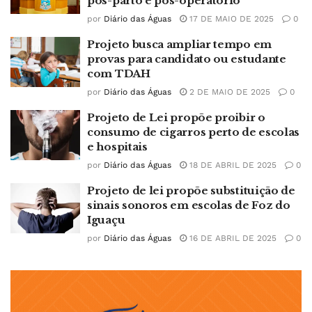
pós-parto e pós-operatório
por
Diário das Águas
17 DE MAIO DE 2025
0
Projeto busca ampliar tempo em
provas para candidato ou estudante
com TDAH
por
Diário das Águas
2 DE MAIO DE 2025
0
Projeto de Lei propõe proibir o
consumo de cigarros perto de escolas
e hospitais
por
Diário das Águas
18 DE ABRIL DE 2025
0
Projeto de lei propõe substituição de
sinais sonoros em escolas de Foz do
Iguaçu
por
Diário das Águas
16 DE ABRIL DE 2025
0