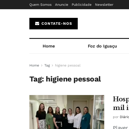
Quem Somos
Anuncie
Publicidade
Newsletter
CONTATE-NOS
Home
Foz do Iguaçu
Home
Tag
higiene pessoal
Tag:
higiene pessoal
Hosp
mil 
por
Diári
Player