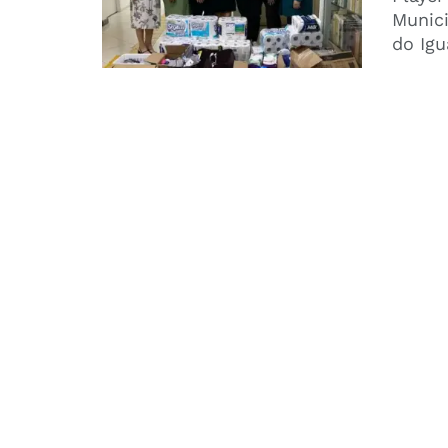
Munic
do Igu