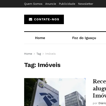
Quem Somos
Anuncie
Publicidade
Newsletter
CONTATE-NOS
Home
Foz do Iguaçu
Home
Tag
Imóveis
Tag:
Imóveis
Rece
alug
Imóv
por
Diári