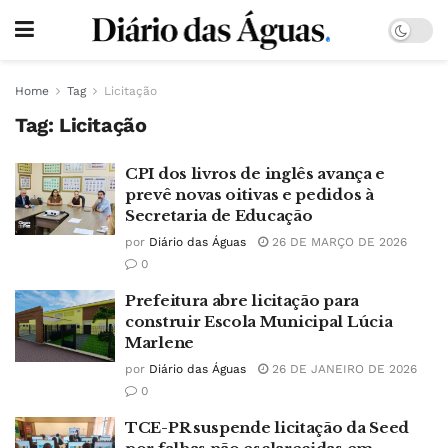
Home
Tag
Licitação
Tag:
Licitação
CPI dos livros de inglês avança e
prevê novas oitivas e pedidos à
Secretaria de Educação
por
Diário das Águas
26 DE MARÇO DE 2026
0
Prefeitura abre licitação para
construir Escola Municipal Lúcia
Marlene
por
Diário das Águas
26 DE JANEIRO DE 2026
0
TCE-PR suspende licitação da Seed