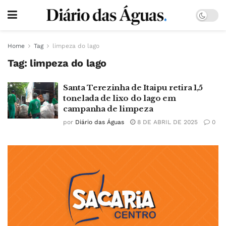
Home
Tag
limpeza do lago
Tag:
limpeza do lago
Santa Terezinha de Itaipu retira 1,5
tonelada de lixo do lago em
campanha de limpeza
por
Diário das Águas
8 DE ABRIL DE 2025
0