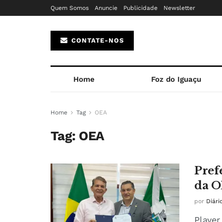
Quem Somos
Anuncie
Publicidade
Newsletter
CONTATE-NOS
Home
Foz do Iguaçu
Home
Tag
OEA
Tag:
OEA
Pref
da O
por
Diári
Player