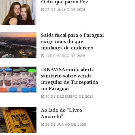
O dia que parou Foz
27 DE JULHO DE 2026
Saída fiscal para o Paraguai
exige mais do que
mudança de endereço
13 DE MARÇO DE 2026
DINAVISA emite alerta
sanitário sobre venda
irregular de Tirzepatida
no Paraguai
30 DE DEZEMBRO DE 2025
Ao lado do “Livro
Amarelo”
26 DE JUNHO DE 2026