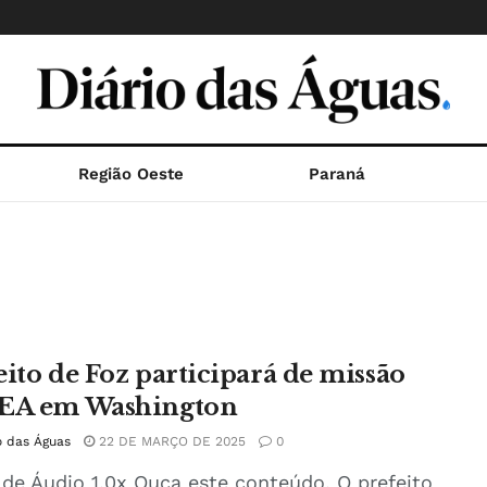
Região Oeste
Paraná
eito de Foz participará de missão
EA em Washington
o das Águas
22 DE MARÇO DE 2025
0
 de Áudio 1.0x Ouça este conteúdo. O prefeito