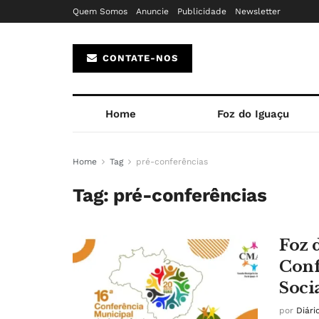
Quem Somos
Anuncie
Publicidade
Newsletter
CONTATE-NOS
Home
Foz do Iguaçu
Home
Tag
pré-conferências
Tag:
pré-conferências
Foz 
Conf
Soci
por
Diári