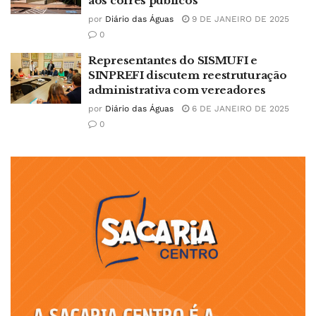
aos cofres públicos
por
Diário das Águas
9 DE JANEIRO DE 2025
0
Representantes do SISMUFI e
SINPREFI discutem reestruturação
administrativa com vereadores
por
Diário das Águas
6 DE JANEIRO DE 2025
0