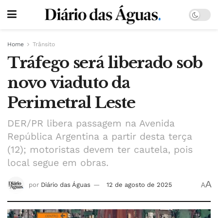
Home
Trânsito
Tráfego será liberado sob
novo viaduto da
Perimetral Leste
DER/PR libera passagem na Avenida
República Argentina a partir desta terça
(12); motoristas devem ter cautela, pois
local segue em obras.
A
por
Diário das Águas
12 de agosto de 2025
A