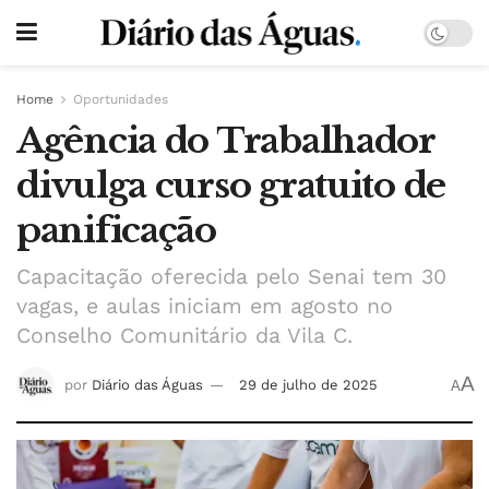
Home
Oportunidades
Agência do Trabalhador
divulga curso gratuito de
panificação
Capacitação oferecida pelo Senai tem 30
vagas, e aulas iniciam em agosto no
Conselho Comunitário da Vila C.
A
por
Diário das Águas
29 de julho de 2025
A