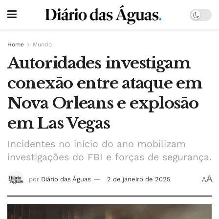
Home
Mundo
Autoridades investigam
conexão entre ataque em
Nova Orleans e explosão
em Las Vegas
Incidentes no início do ano mobilizam
investigações do FBI e forças de segurança.
A
por
Diário das Águas
2 de janeiro de 2025
A