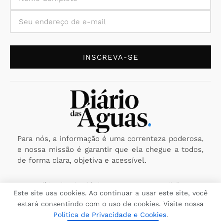
INSCREVA-SE
Para nós, a informação é uma correnteza poderosa,
e nossa missão é garantir que ela chegue a todos,
de forma clara, objetiva e acessível.
Política de Privacidade
Termos e Condições
Este site usa cookies. Ao continuar a usar este site, você
estará consentindo com o uso de cookies. Visite nossa
Copyright © 2025 Diário das Águas - A fonte que você confia.
Política Editorial
Reportar Erro
Enviar Notícia
Política de Privacidade e Cookies
.
Todos os direitos reservados. CNPJ: 29.116.260/0001-09