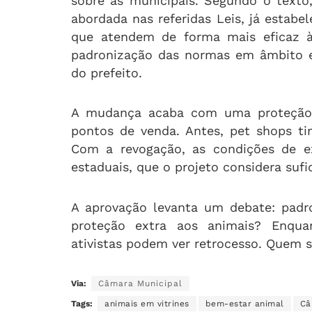
sobre as municipais. Segundo o texto,
abordada nas referidas Leis, já estabe
que atendem de forma mais eficaz à
padronização das normas em âmbito es
do prefeito.
A mudança acaba com uma proteção 
pontos de venda. Antes, pet shops ti
Com a revogação, as condições de e
estaduais, que o projeto considera sufi
A aprovação levanta um debate: padro
proteção extra aos animais? Enquan
ativistas podem ver retrocesso. Quem 
Via:
Câmara Municipal
Tags:
animais em vitrines
bem-estar animal
Câ