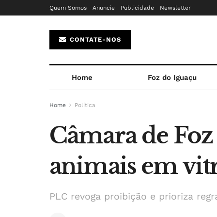
Quem Somos
Anuncie
Publicidade
Newsletter
CONTATE-NOS
Home
Foz do Iguaçu
Home
Política
Câmara de Foz 
animais em vit
PLC revoga proibição e prioriza regr