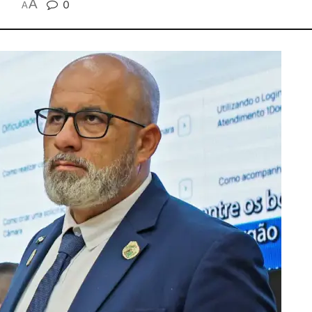
A
0
A