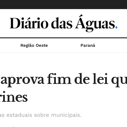
Região Oeste
Paraná
aprova fim de lei qu
rines
as estaduais sobre municipais.