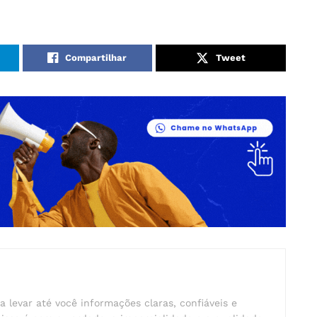
Compartilhar
Tweet
a levar até você informações claras, confiáveis e