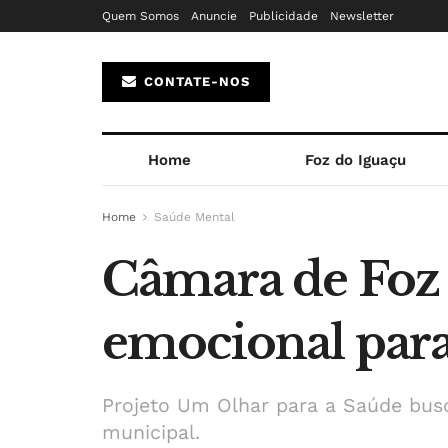
Quem Somos
Anuncie
Publicidade
Newsletter
CONTATE-NOS
Home
Foz do Iguaçu
Home
Saúde Mental
Câmara de Foz 
emocional para
Projeto Um Olhar para a Saúde busc
municipal.