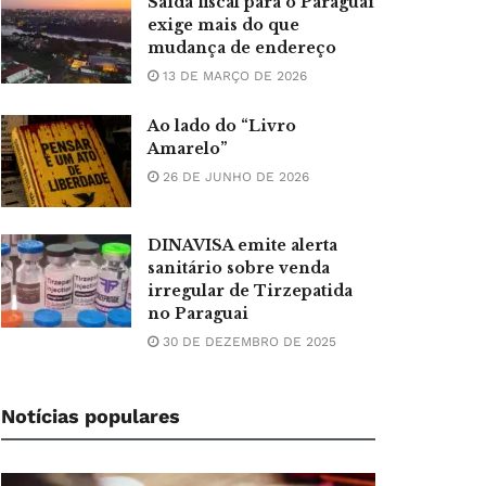
Saída fiscal para o Paraguai
exige mais do que
mudança de endereço
13 DE MARÇO DE 2026
Ao lado do “Livro
Amarelo”
26 DE JUNHO DE 2026
DINAVISA emite alerta
sanitário sobre venda
irregular de Tirzepatida
no Paraguai
30 DE DEZEMBRO DE 2025
Notícias populares