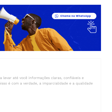
a levar até você informações claras, confiáveis e
isso é com a verdade, a imparcialidade e a qualidade