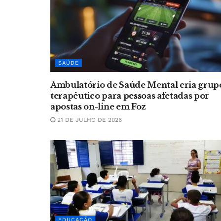
SAÚDE
Ambulatório de Saúde Mental cria grup
terapêutico para pessoas afetadas por
apostas on-line em Foz
21 DE JULHO DE 2026
EDUCAÇÃO