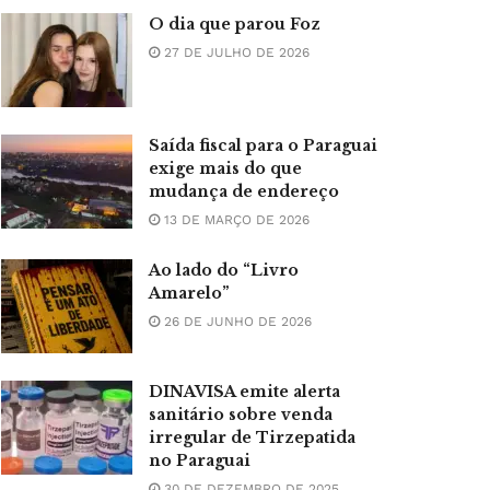
O dia que parou Foz
27 DE JULHO DE 2026
Saída fiscal para o Paraguai
exige mais do que
mudança de endereço
13 DE MARÇO DE 2026
Ao lado do “Livro
Amarelo”
26 DE JUNHO DE 2026
DINAVISA emite alerta
sanitário sobre venda
irregular de Tirzepatida
no Paraguai
30 DE DEZEMBRO DE 2025