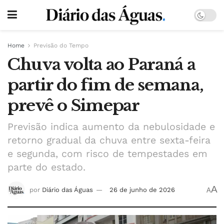
Home
Previsão do Tempo
Chuva volta ao Paraná a
partir do fim de semana,
prevê o Simepar
Previsão indica aumento da nebulosidade e
retorno gradual da chuva entre sexta-feira
e segunda, com risco de tempestades em
parte do estado.
A
por
Diário das Águas
26 de junho de 2026
A