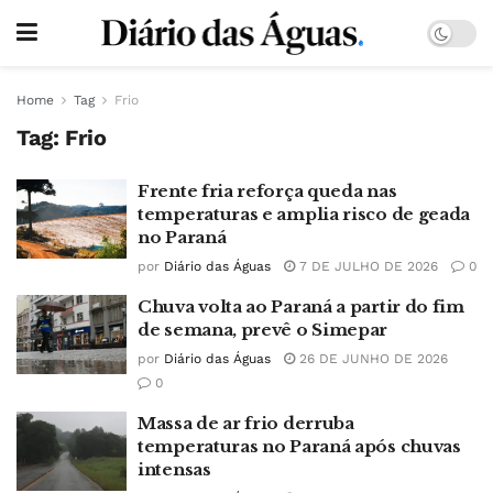
Home
Tag
Frio
Tag:
Frio
Frente fria reforça queda nas
temperaturas e amplia risco de geada
no Paraná
por
Diário das Águas
7 DE JULHO DE 2026
0
Chuva volta ao Paraná a partir do fim
de semana, prevê o Simepar
por
Diário das Águas
26 DE JUNHO DE 2026
0
Massa de ar frio derruba
temperaturas no Paraná após chuvas
intensas