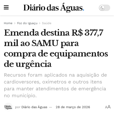
Home
Foz do Iguaçu
Saúde
Emenda destina R$ 377,7
mil ao SAMU para
compra de equipamentos
de urgência
Recursos foram aplicados na aquisição de
cardioversores, oxímetros e outros itens
para manter atendimentos de emergência
no município.
A
por
Diário das Águas
28 de março de 2026
A