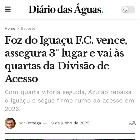
Home
Esporte
Foz do Iguaçu F.C. vence,
assegura 3º lugar e vai às
quartas da Divisão de
Acesso
Com quarta vitória seguida, Azulão rebaixa
o Iguaçu e segue firme rumo ao acesso em
2026.
A
por
Bottega
9 de junho de 2025
A