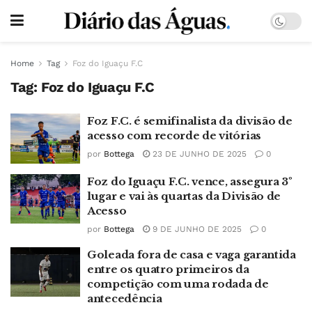
Home
Tag
Foz do Iguaçu F.C
Tag:
Foz do Iguaçu F.C
Foz F.C. é semifinalista da divisão de
acesso com recorde de vitórias
por
Bottega
23 DE JUNHO DE 2025
0
Foz do Iguaçu F.C. vence, assegura 3º
lugar e vai às quartas da Divisão de
Acesso
por
Bottega
9 DE JUNHO DE 2025
0
Goleada fora de casa e vaga garantida
entre os quatro primeiros da
competição com uma rodada de
antecedência