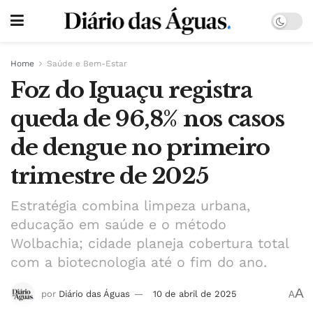
Home
Saúde e Bem-Estar
Foz do Iguaçu registra
queda de 96,8% nos casos
de dengue no primeiro
trimestre de 2025
Estratégia combina limpeza urbana,
educação em saúde e o método
Wolbachia; cidade planeja cobertura total
com a biotecnologia até o fim do ano.
A
por
Diário das Águas
10 de abril de 2025
A