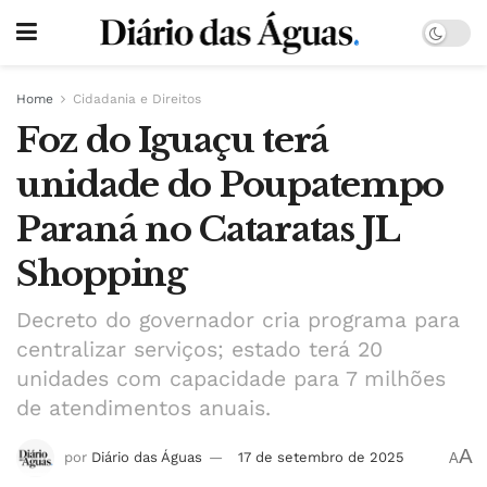
Home
Cidadania e Direitos
Foz do Iguaçu terá
unidade do Poupatempo
Paraná no Cataratas JL
Shopping
Decreto do governador cria programa para
centralizar serviços; estado terá 20
unidades com capacidade para 7 milhões
de atendimentos anuais.
A
por
Diário das Águas
17 de setembro de 2025
A