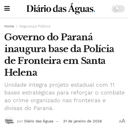
Home
Segurança Pública
Governo do Paraná
inaugura base da Polícia
de Fronteira em Santa
Helena
Unidade integra projeto estadual com 11
bases estratégicas para reforçar o combate
ao crime organizado nas fronteiras e
divisas do Paraná.
A
por
Diário das Águas
31 de janeiro de 2026
A