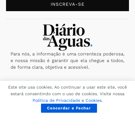
INSCREVA-SE
Para nós, a informação é uma correnteza poderosa,
e nossa missão é garantir que ela chegue a todos,
de forma clara, objetiva e acessível.
Política de Privacidade
Termos e Condições
Este site usa cookies. Ao continuar a usar este site, você
estará consentindo com o uso de cookies. Visite nossa
Copyright © 2025 Diário das Águas - A fonte que você confia.
Política Editorial
Reportar Erro
Enviar Notícia
Política de Privacidade e Cookies
.
Todos os direitos reservados. CNPJ: 29.116.260/0001-09
Concordar e Fechar