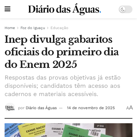
Home
Foz do Iguaçu
Educação
Inep divulga gabaritos
oficiais do primeiro dia
do Enem 2025
Respostas das provas objetivas já estão
disponíveis; candidatos têm acesso aos
cadernos e materiais acessíveis.
A
por
Diário das Águas
14 de novembro de 2025
A